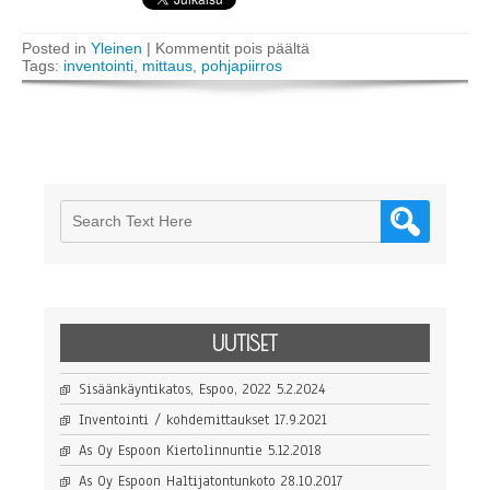
artikkelissa
Posted in
Yleinen
|
Kommentit pois päältä
Inventointi
Tags:
inventointi
,
mittaus
,
pohjapiirros
/
kohdemittaukset
UUTISET
Sisäänkäyntikatos, Espoo, 2022
5.2.2024
Inventointi / kohdemittaukset
17.9.2021
As Oy Espoon Kiertolinnuntie
5.12.2018
As Oy Espoon Haltijatontunkoto
28.10.2017