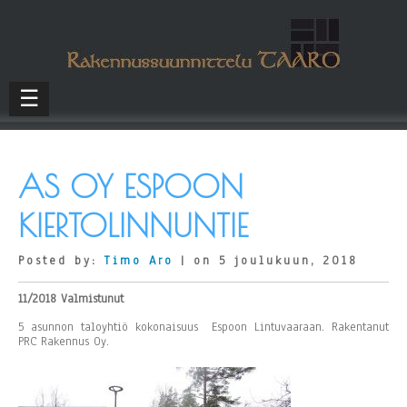
☰
AS OY ESPOON
KIERTOLINNUNTIE
Posted by:
Timo Aro
| on 5 joulukuun, 2018
11/2018
Valmistunut
5 asunnon taloyhtiö kokonaisuus Espoon Lintuvaaraan. Rakentanut
PRC Rakennus Oy.