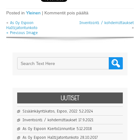
artikkelissa
Posted in
Yleinen
|
Kommentit pois päältä
As
«
As Oy Espoon
Inventointi / kohdemittaukset
Oy
Haltijatontunkoto
Espoon
»
« Previous Image
Kiertolinnuntie
UUTISET
Sisäänkäyntikatos, Espoo, 2022
5.2.2024
Inventointi / kohdemittaukset
17.9.2021
As Oy Espoon Kiertolinnuntie
5.12.2018
As Oy Espoon Haltijatontunkoto
28.10.2017