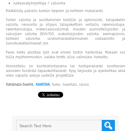
vastaavatyönjohtaja / valvonta
Räätälöity palvelu kunkin tarpeen ja kohteen mukaisesti.
Tontin valinta ja sovittaminen tontille ja optimointi, talopaketin
valinta, neuvonta ja ohjaus, talopakettien vertailu, rakennuslupa,
rakentamislupa, materiaalivalinnat, muiden suunnittelijoiden ja
valvojien valinta (KVV/IV), urakoitsijoiden valinta, asemapiirros,
kohteen valvonta, viranomaiskatselmukset, vastaanotto- ja
luovutuskatselmukset jne.
Paras hetki aloittaa työt ovat ennen tontin hankintaa. Mukaan voi
tulla myöhemminkin, vaikka tontti olisi valmiiksi hankittu.
Hinnoittelu on kiinteähintaisena tai tuntiperäisesti sovittavien
asioiden hoidosta tapauskohtaisesti. Kysy tarjousta ja ajankohtaa sekä
onko vapaita aikoja uudelle projektille.
Varsinais-Suomi
,
KAARINA
, turku, naantali, raisio