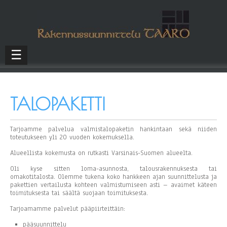
☰
TALOPAKETTI
Tarjoamme palvelua valmistalopaketin hankintaan sekä niiden
toteutukseen yli 20 vuoden kokemuksella.
Alueellista kokemusta on rutkasti Varsinais-Suomen alueelta.
Oli kyse sitten loma-asunnosta, talousrakennuksesta tai
omakotitalosta. Olemme tukena koko hankkeen ajan suunnittelusta ja
pakettien vertailusta kohteen valmistumiseen asti – avaimet käteen
toimituksesta tai säältä suojaan toimituksesta.
Tarjoamamme palvelut pääpiirteittäin:
pääsuunnittelu