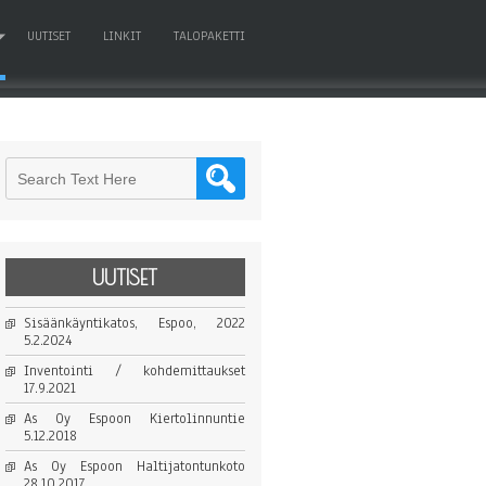
UUTISET
LINKIT
TALOPAKETTI
UUTISET
Sisäänkäyntikatos, Espoo, 2022
5.2.2024
Inventointi / kohdemittaukset
17.9.2021
As Oy Espoon Kiertolinnuntie
5.12.2018
As Oy Espoon Haltijatontunkoto
28.10.2017