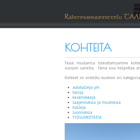
KOHTEITA
Tässä muutamia toteuttamiamme kohteit
vuosien varrelta. Tämä sivu helpottaa a
Kohteet on eroteltu kuuteen eri kategori
autotalleja ym.
taloja
kesämökkejä
laajennuksia ja muutoksia
halleja
luonnoksia
TYÖSUORITTEITA